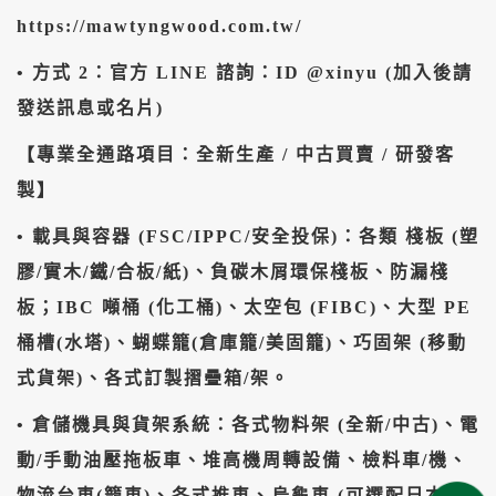
https://mawtyngwood.com.tw/
• ​方式 2：官方 LINE 諮詢：ID @xinyu (加入後請
發送訊息或名片)
​【專業全通路項目：全新生產 / 中古買賣 / 研發客
製】
• ​載具與容器 (FSC/IPPC/安全投保)：各類 棧板 (塑
膠/實木/鐵/合板/紙)、負碳木屑環保棧板、防漏棧
板；IBC 噸桶 (化工桶)、太空包 (FIBC)、大型 PE
桶槽(水塔)、蝴蝶籠(倉庫籠/美固籠)、巧固架 (移動
式貨架)、各式訂製摺疊箱/架。
• ​倉儲機具與貨架系統：各式物料架 (全新/中古)、電
動/手動油壓拖板車、堆高機周轉設備、檢料車/機、
物流台車(籠車)、各式推車、烏龜車 (可選配日本南