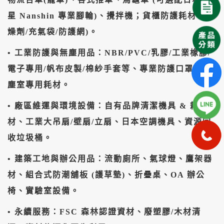
星 Nanshin 專業腳輪)、攪拌機；貨櫃防護耗材 (乾
燥劑/充氣袋/防護網)。
• ​工業防護與無塵用品：NBR/PVC/乳膠/工業橡膠/
電子專用/帆布皮製/棉紗手套等、專業防護口罩、無
塵室專用耗材。
• ​廠區維運與環境設備：自有品牌清潔機具 & 耗
材、工業大吊扇/壁扇/立扇、日本空調機具、資源回
收垃圾桶。
• ​建築工地與辦公用品：流動廁所、氣球燈、鷹架器
材、組合式防潮舖板 (護草墊)、折疊桌、OA 辦公
椅、實驗室設備。
• ​永續服務：FSC 森林認證資材、廢塑膠/木材清