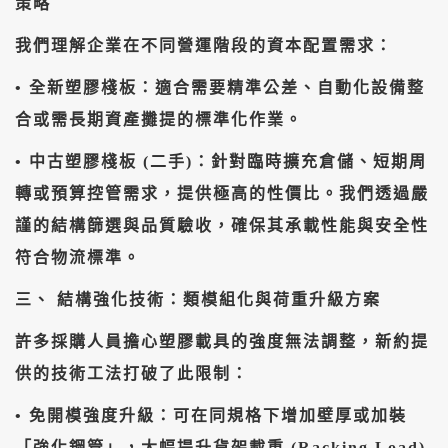
策略
​我們理解企業在不同營運階段的資本配置需求：
• ​全新塑膠棧板：適合需要精準公差、自動化設備整
合或需長期資產攤提的標準化作業。
• ​中古塑膠棧板 (二手)：針對臨時擴充倉儲、短期周
轉或預算控管需求，提供極高的性價比。我們透過嚴
謹的結構篩選與品質驗收，確保其承載性能與安全性
符合物流標準。
​三、 結構強化技術：類模組化與荷重升級方案
​許多採購人員擔心塑膠載具的強度無法調整，新約提
供的技術工法打破了此限制：
• ​免開模強度升級：可在同規格下增加壁厚或加裝
「強化鋼管」，大幅提升貨架載重 (Racking Load)