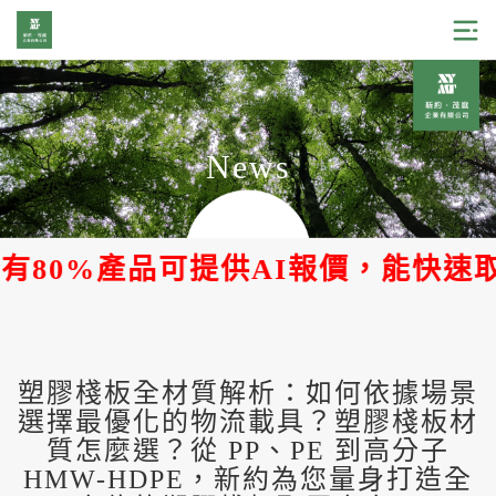
News
80%產品可提供AI報價，能快速取得
塑膠棧板全材質解析：如何依據場景
選擇最優化的物流載具？塑膠棧板材
質怎麼選？從 PP、PE 到高分子
HMW-HDPE，新約為您量身打造全