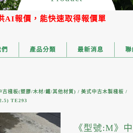
得報價單
我們
產品分類
最新消息
聯
中古棧板(塑膠/木材/鐵/其他材質)
/
美式中古木製棧板
/
5) TE293
《型號:M》