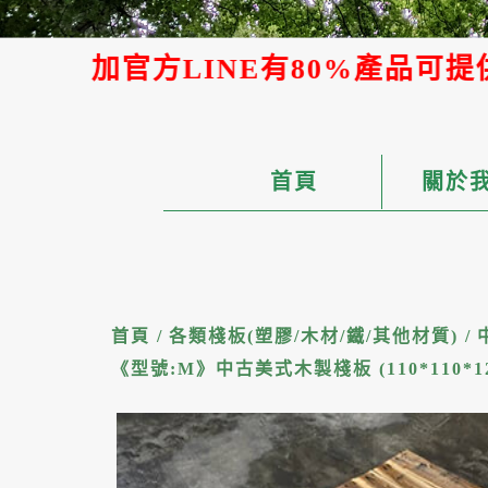
有80%產品可提供AI報價，能快速取
首頁
關於
首頁
/
各類棧板(塑膠/木材/鐵/其他材質)
/
《型號:M》中古美式木製棧板 (110*110*12.