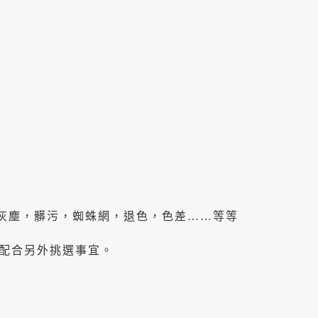
灰塵，髒污，蜘蛛網，退色，色差……等等
配合另外挑選事宜。