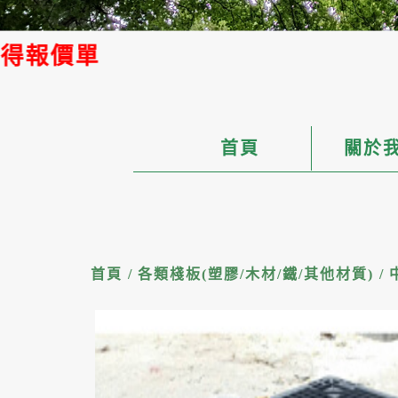
首頁
關於
首頁
/
各類棧板(塑膠/木材/鐵/其他材質)
/