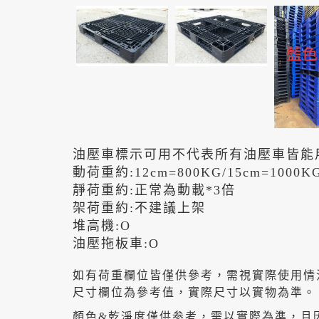
油壓車標示可用不代表所有油壓車皆能
動荷重約:12cm=800KG/15cm=1000K
靜荷重約:正常為動載*3倍
架荷重約:不建議上架
堆高機:O
油壓拖板車:O
如有荷重欄位皆僅供參考，需視實際使用情
尺寸欄位為參考值，實際尺寸以實物為準。
顏色&乾淨度僅供参考，需以實際為準，且