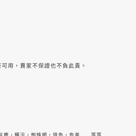
否可用，賣家不保證也不負此責。
灰塵，髒污，蜘蛛網，退色，色差……等等