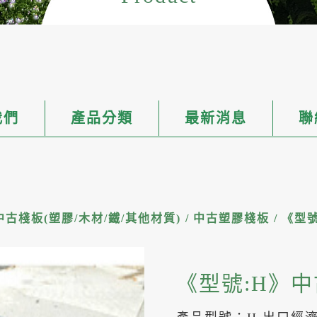
我們
產品分類
最新消息
聯
中古棧板(塑膠/木材/鐵/其他材質)
/
中古塑膠棧板
/
《型號
《型號:H》中古