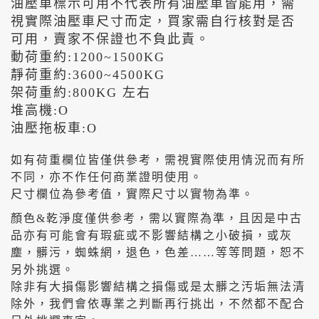
油壓車標示可用不代表所有油壓車皆能用，需
視實際油壓車尺寸而定，買家需自行核對是否
可用，賣家不保證也不負此責。
動荷重約:1200~1500KG
靜荷重約:3600~4500KG
架荷重約:800KG 左右
堆高機:O
油壓拖板車:O
如有荷重欄位皆僅供參考，需視實際使用情況而有所
不同，亦不作任何商業證明使用。
尺寸欄位為參考值，實際尺寸以實物為準。
顏色&乾淨度僅供参考，需以實際為準，且因是中古
品亦有可能會有瑕疵或不影響結構之小破損，或灰
塵，髒污，蜘蛛網，退色，色差……等等問題，恕不
另外挑選。
除非有大損傷影響結構之損傷或是太髒之汚垢無法清
除外，我們會依專業之判斷再行挑出，不然都不配合