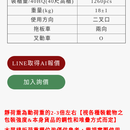
裝櫃量/40HQ(40尺高櫃)
1260pcs
重量(kg)
18±1
使用方向
二叉口
拖板車
兩向
叉動車
O
LINE取得AI報價
加入詢價
靜荷重為動荷重的2-3倍左右【視各種裝載物之
包裝強度&本身貨品的鋼性和堆疊方式而定】