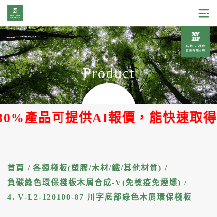
Product
產品可提供AI報價，能快速取得報價單
首頁
/
各類棧板(塑膠/木材/鐵/其他材質)
/
負碳綠色環保棧板木屑合成-V(免檢疫免煙燻)
/
4. V-L2-120100-87 川字底部綠色木屑環保棧板