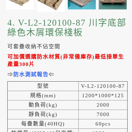
4. V-L2-120100-87 川字底部
綠色木屑環保棧板
可套疊收納不佔空間
可加價選購防水材質
(
非常備庫存
)
最低接單生
產量
300
片
⇒
防水測試報告
⇐
型號
V-L2-120100-87
規格(mm)
1200*1000*125
動負荷(kg)
2000
靜負荷(kg)
7000
每疊數量(40HQ)
60pcs