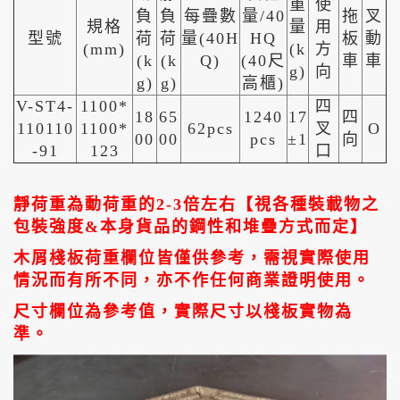
重
使
負
負
每疊數
量/40
拖
叉
規格
量
用
型號
荷
荷
量(40H
HQ
板
動
(mm)
(k
方
(k
(k
Q)
(40尺
車
車
g)
向
g)
g)
高櫃)
V-ST4-
1100*
四
18
65
1240
17
四
110110
1100*
62pcs
叉
O
00
00
pcs
±1
向
-91
123
口
靜荷重為動荷重的2-3倍左右【視各種裝載物之
包裝強度&本身貨品的鋼性和堆疊方式而定】
木屑棧板荷重欄位皆僅供參考，需視實際使用
情況而有所不同，亦不作任何商業證明使用。
尺寸欄位為參考值，實際尺寸以棧板實物為
準。