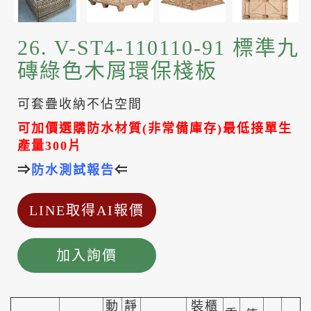
26. V-ST4-110110-91 標準九
磚綠色木屑環保棧板
可套疊收納不佔空間
可加價選購防水材質
(
非常備庫存
)
最低接單生
產量
300
片
⇒
防水測試報
告
⇐
LINE取得AI報價
加入詢價
動
靜
裝櫃