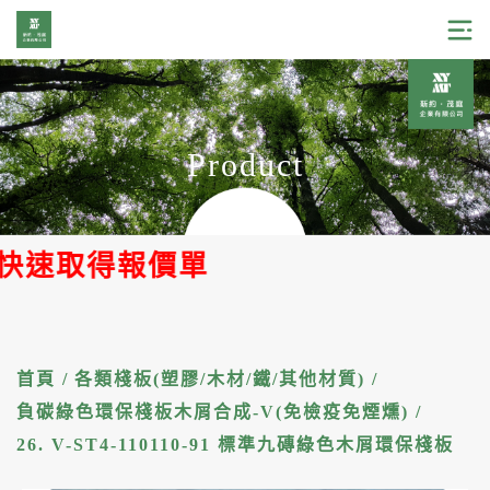
Product
得報價單
首頁
/
各類棧板(塑膠/木材/鐵/其他材質)
/
負碳綠色環保棧板木屑合成-V(免檢疫免煙燻)
/
26. V-ST4-110110-91 標準九磚綠色木屑環保棧板