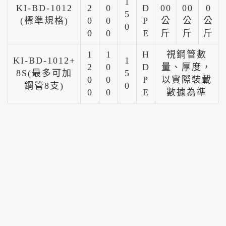
1
KI-BD-1012
2
0
D
00
00
0
5
(標準規格)
0
0
P
公
公
公
0
0
0
E
斤
斤
斤
1
1
H
視鋼管數
KI-BD-1012+
1
2
0
D
量、厚度，
8S(最多可加
5
0
0
P
以實際裝載
鋼管8支)
0
0
0
E
數據為準