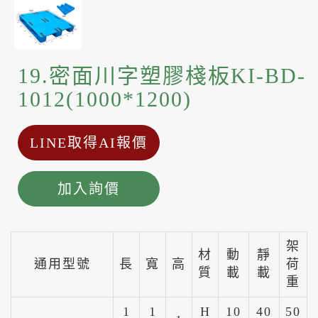
19.密面川字塑膠棧板KI-BD-
1012(1000*1200)
LINE取得AI報價
加入詢價
架
材
動
靜
通用型號
長
寬
高
荷
質
載
載
重
1
1
H
10
40
50