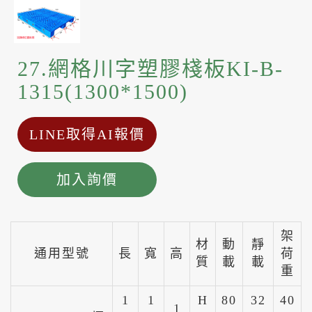
27.網格川字塑膠棧板KI-B-
1315(1300*1500)
LINE取得AI報價
加入詢價
架
材
動
靜
通用型號
長
寬
高
荷
質
載
載
重
1
1
H
80
32
40
1