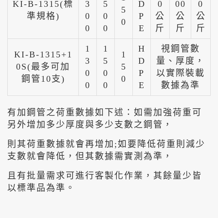
KI-B-1315(標
3
5
D
0
00
0
5
準規格)
0
0
P
公
公
公
0
0
0
E
斤
斤
斤
1
1
H
視鋼管數
KI-B-1315+1
1
3
5
D
量、厚度，
0S(最多可加
5
0
0
P
以實際裝載
鋼管10支)
0
0
0
E
數據為準
有加鋼管之荷重數據如下述：如需加強荷重可
另外增加多少厚度與多少支數之鋼管，
則其荷重數據就會再增加;如要降低荷重則減少
支數就會降低，但其數據需實測為準，
且有批量需求可進行客製化作業，其餘量少皆
以標準品為準。