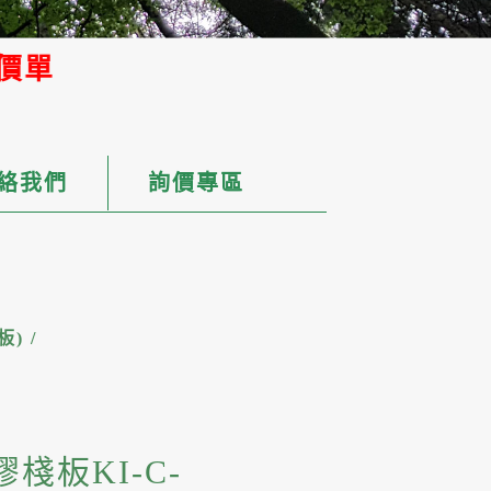
絡我們
詢價專區
板)
/
棧板KI-C-