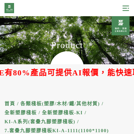
Product
80%產品可提供AI報價，能快速取得
首頁
/
各類棧板(塑膠/木材/鐵/其他材質)
/
全新塑膠棧板
/
全新塑膠棧板-KI
/
KI-A系列(套疊九腳塑膠棧板)
/
7.套疊九腳塑膠棧板KI-A-1111(1100*1100)