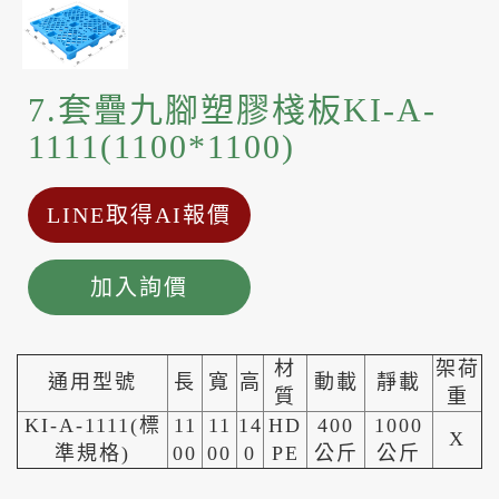
7.套疊九腳塑膠棧板KI-A-
1111(1100*1100)
LINE取得AI報價
加入詢價
材
架荷
通用型號
長
寬
高
動載
靜載
質
重
KI-A-1111(標
11
11
14
HD
400
1000
X
準規格)
00
00
0
PE
公斤
公斤