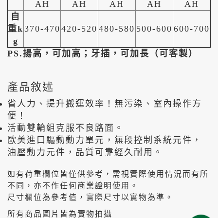
AH
AH
AH
AH
AH
自
重k
370-470
420-520
480-580
500-600
600-700
g
PS.揚高，可加高；牙插，可加長（可客製）
產品敘述
省人力、提升搬運效率！無污染、室內操作方
便！
活動雙輪組克服不良路面。
歐美進口驅動動力單元，無段控制系統元件，
油壓動力元件，品質可靠經久耐用。
如有荷重欄位皆僅供參考，需視實際使用情況而有所
不同，亦不作任何商業證明使用。
尺寸欄位為參考值，實際尺寸以實物為準。
所有商品圖片皆為實物拍攝