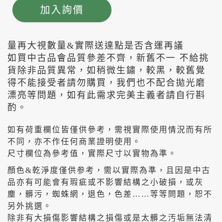
加入詢價
量再大視數量&實際送達點是否含運再議
如買中古品會品質參差不齊，新舊不一 不給挑
貨除非品質異常，如稍微生鏽，較黑，較舊覺
得不能接受者請勿購買，我們也不配合拋光磨
漂亮等問題，如有此需求完美主義者請自行斟
酌。
如有荷重欄位皆僅供參考，需視實際使用情況而有所
不同，亦不作任何商業證明使用。
尺寸欄位為參考值，實際尺寸以實物為準。
顏色&乾淨度僅供参考，需以實際為準，且因是中古
品亦有可能會有瑕疵或不影響結構之小破損，或灰
塵，髒污，蜘蛛網，退色，色差……等等問題，恕不
另外挑選。
除非有大損傷影響結構之損傷或是太髒之汚垢無法清