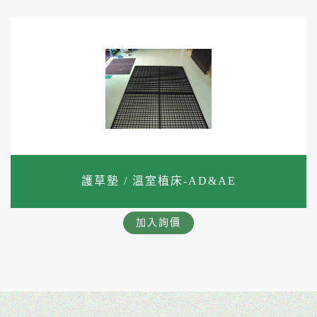
護草墊 / 溫室植床-AD&AE
加入詢價