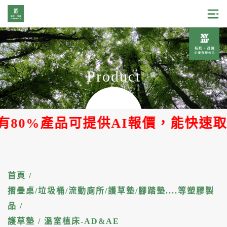
Product
有80%產品可提供AI報價，能快速取
首頁
/
摺疊桌/垃圾桶/流動廁所/護草墊/腳踏墊....等塑膠製
品
/
護草墊 / 溫室植床-AD&AE