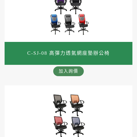
C-SJ-08 高彈力透氣網座墊辦公椅
加入詢價