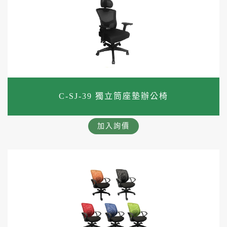
C-SJ-39 獨立筒座墊辦公椅
加入詢價