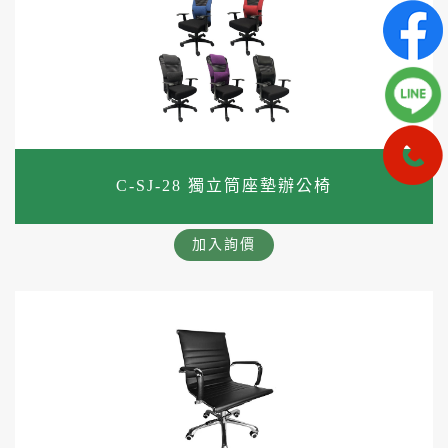
C-SJ-28 獨立筒座墊辦公椅
加入詢價