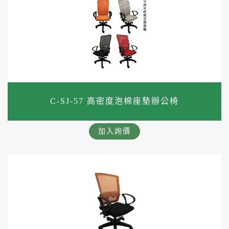
C-SJ-57 高密度泡棉座墊辦公椅
加入詢價