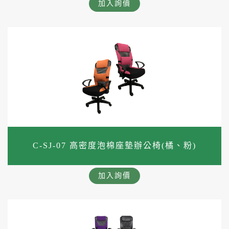
加入詢價
C-SJ-07 高密度泡棉座墊辦公椅(橘、粉)
加入詢價