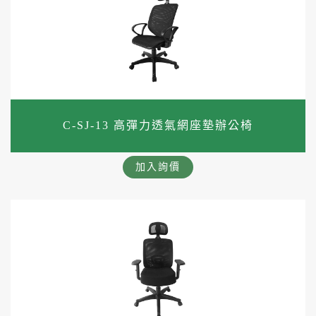
C-SJ-13 高彈力透氣網座墊辦公椅
加入詢價