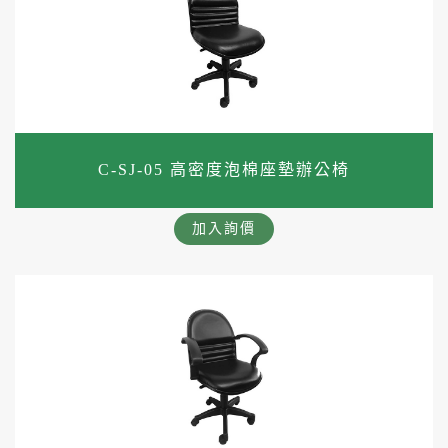
C-SJ-05 高密度泡棉座墊辦公椅
加入詢價