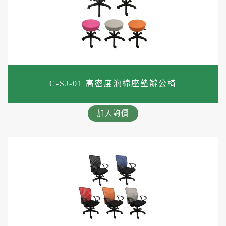
C-SJ-01 高密度泡棉座墊辦公椅
加入詢價