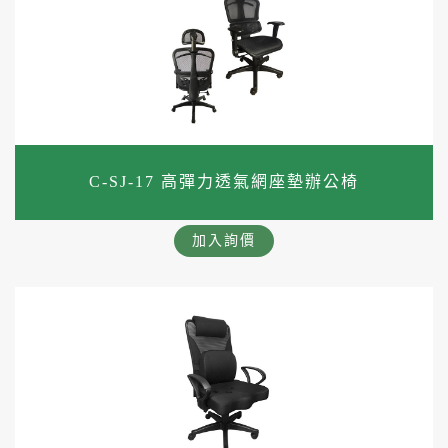
C-SJ-17 高彈力透氣網座墊辦公椅
加入詢價