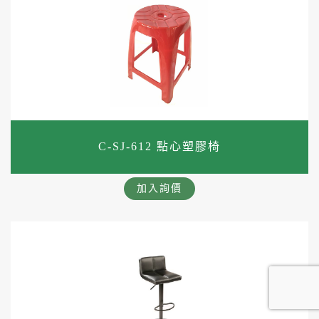
C-SJ-612 點心塑膠椅
加入詢價