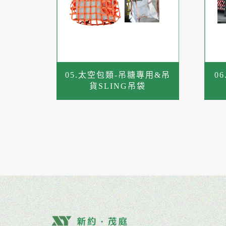
05.太空包類-吊糖專用&吊
0
貨SLING吊袋