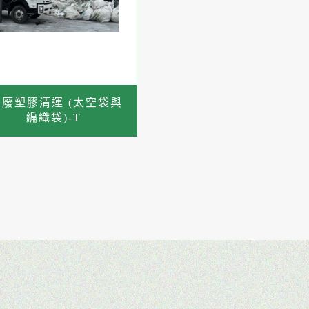
6.廢塑膠清運 (太空袋與
編織袋)-T