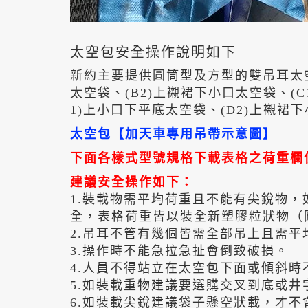
太空包安全操作說明如下
新約主要提供圓筒型及方型的雙吊耳太空袋
太空袋、(B2)上襯裙下小口太空袋、(
1)上小口下平底太空袋、(D2)上襯
太空包【加天車專用吊帶示意圖】
下面各樣式型號規格下載表格之荷重欄
建議安全操作如下：
1.裝載物需平均荷重且不能有尖銳物
全，表格荷重皆以裝全新塑膠粒狀物（
2.吊耳不管有幾個皆需全部吊上且需
3.操作時不能急拉急扯會倒致破損。
4.人員不得站立在太空包下面或傾斜
5.如裝載重物建議要選購交叉到底或
6.如裝載尖銳建議袋子懸空狀載，才