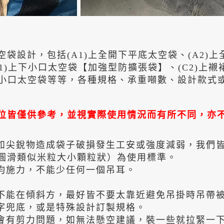
設計，包括(A1)上全開下平底太空袋、(A2)上
C1)上下小口太空袋【加強型防擴張袋】、(C2)上
裙下小口太空袋等等，各種規格、承重噸數、設計款
位皆僅供參考，並視實際使用情況而有所不同，亦
，如尖銳物造成袋子破損發生工安或強度減弱，我們
圓滑類似米粒大小顆粒狀）為使用標準。
平均施力，不能少任何一個吊耳。
時不能在傾斜方，最好皆不要太靠近避免吊掛時吊帶
井字兜底，或是特殊設計訂製規格。
不會有剪力問題，如無法懸空建議，裝一些就拉緊一