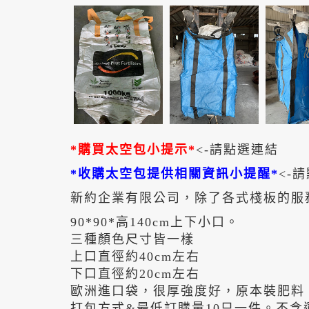
*購買太空包小提示*
<-請點選連結
*收購太空包提供相關資訊小提醒*
<-
新約企業有限公司，除了各式棧板的服
90*90*高140cm上下小口。
三種顏色尺寸皆一樣
上口直徑約40cm左右
下口直徑約20cm左右
歐洲進口袋，很厚強度好，原本裝肥料
打包方式&最低訂購量10只一件。不含