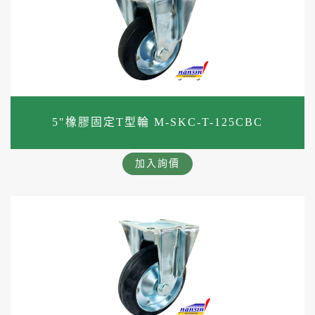
5"橡膠固定T型輪 M-SKC-T-125CBC
加入詢價